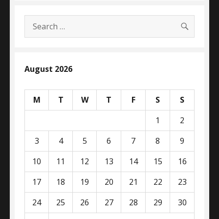
SEARC
Search
for:
August 2026
M
T
W
T
F
S
S
1
2
3
4
5
6
7
8
9
10
11
12
13
14
15
16
17
18
19
20
21
22
23
24
25
26
27
28
29
30