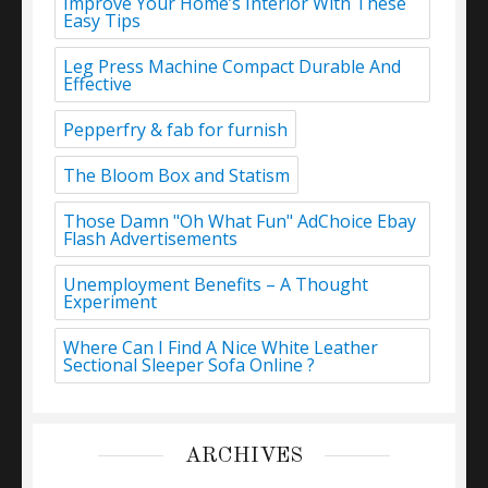
Improve Your Home’s Interior With These
Easy Tips
Leg Press Machine Compact Durable And
Effective
Pepperfry & fab for furnish
The Bloom Box and Statism
Those Damn "Oh What Fun" AdChoice Ebay
Flash Advertisements
Unemployment Benefits – A Thought
Experiment
Where Can I Find A Nice White Leather
Sectional Sleeper Sofa Online ?
ARCHIVES