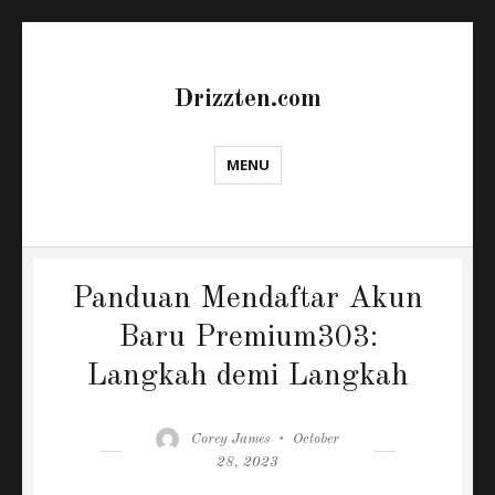
Drizzten.com
MENU
Panduan Mendaftar Akun
Baru Premium303:
Langkah demi Langkah
Author
Posted
Corey James
October
on
28, 2023