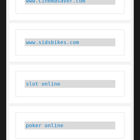
www.cinemasaver.com
www.sidsbikes.com
slot online
poker online