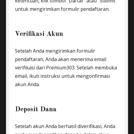
ketentuan, klik tombol “Daftar” atau “Submit”
untuk mengirimkan formulir pendaftaran.
Verifikasi Akun
Setelah Anda mengirimkan formulir
pendaftaran, Anda akan menerima email
verifikasi dari Premium303. Setelah membuka
email, ikuti instruksi untuk mengonfirmasi
akun Anda.
Deposit Dana
Setelah akun Anda berhasil diverifikasi, Anda