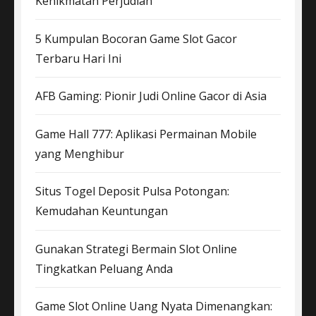
Kenikmatan Perjudian
5 Kumpulan Bocoran Game Slot Gacor
Terbaru Hari Ini
AFB Gaming: Pionir Judi Online Gacor di Asia
Game Hall 777: Aplikasi Permainan Mobile
yang Menghibur
Situs Togel Deposit Pulsa Potongan:
Kemudahan Keuntungan
Gunakan Strategi Bermain Slot Online
Tingkatkan Peluang Anda
Game Slot Online Uang Nyata Dimenangkan: