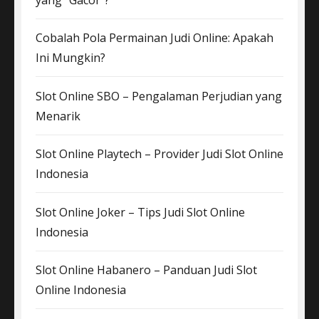
Cobalah Pola Permainan Judi Online: Apakah
Ini Mungkin?
Slot Online SBO – Pengalaman Perjudian yang
Menarik
Slot Online Playtech – Provider Judi Slot Online
Indonesia
Slot Online Joker – Tips Judi Slot Online
Indonesia
Slot Online Habanero – Panduan Judi Slot
Online Indonesia