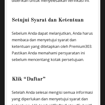
diberikan untuk menyelesaikan verifikasi ini.
Setujui Syarat dan Ketentuan
Sebelum Anda dapat melanjutkan, Anda harus
membaca dan menyetujui syarat dan
ketentuan yang ditetapkan oleh Premium303.
Pastikan Anda memahami persyaratan ini
sebelum mencentang kotak persetujuan.
Klik “Daftar”
Setelah Anda selesai mengisi semua informasi
yang diperlukan dan menyetujui syarat dan