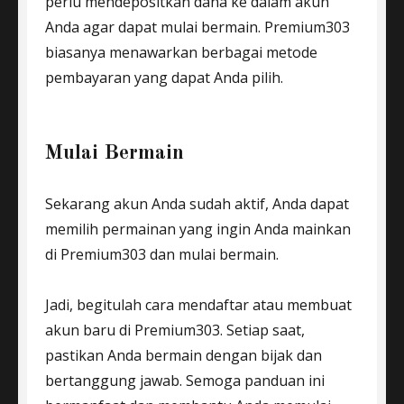
perlu mendepositkan dana ke dalam akun
Anda agar dapat mulai bermain. Premium303
biasanya menawarkan berbagai metode
pembayaran yang dapat Anda pilih.
Mulai Bermain
Sekarang akun Anda sudah aktif, Anda dapat
memilih permainan yang ingin Anda mainkan
di Premium303 dan mulai bermain.
Jadi, begitulah cara mendaftar atau membuat
akun baru di Premium303. Setiap saat,
pastikan Anda bermain dengan bijak dan
bertanggung jawab. Semoga panduan ini