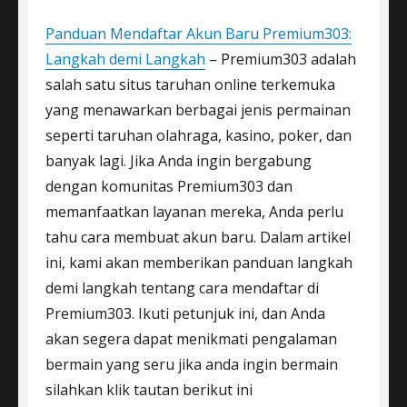
Panduan Mendaftar Akun Baru Premium303:
Langkah demi Langkah
– Premium303 adalah
salah satu situs taruhan online terkemuka
yang menawarkan berbagai jenis permainan
seperti taruhan olahraga, kasino, poker, dan
banyak lagi. Jika Anda ingin bergabung
dengan komunitas Premium303 dan
memanfaatkan layanan mereka, Anda perlu
tahu cara membuat akun baru. Dalam artikel
ini, kami akan memberikan panduan langkah
demi langkah tentang cara mendaftar di
Premium303. Ikuti petunjuk ini, dan Anda
akan segera dapat menikmati pengalaman
bermain yang seru jika anda ingin bermain
silahkan klik tautan berikut ini