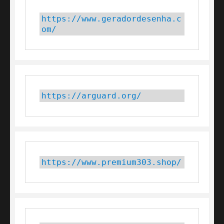
https://www.geradordesenha.c
om/
https://arguard.org/
https://www.premium303.shop/