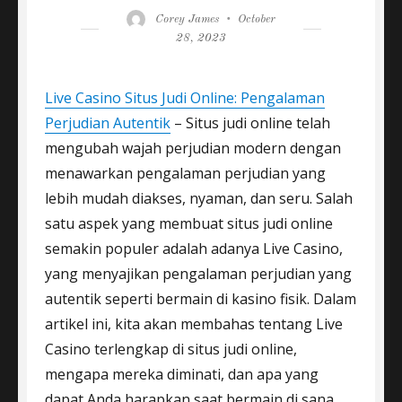
Author
Posted
Corey James
October
on
28, 2023
Live Casino Situs Judi Online: Pengalaman
Perjudian Autentik
– Situs judi online telah
mengubah wajah perjudian modern dengan
menawarkan pengalaman perjudian yang
lebih mudah diakses, nyaman, dan seru. Salah
satu aspek yang membuat situs judi online
semakin populer adalah adanya Live Casino,
yang menyajikan pengalaman perjudian yang
autentik seperti bermain di kasino fisik. Dalam
artikel ini, kita akan membahas tentang Live
Casino terlengkap di situs judi online,
mengapa mereka diminati, dan apa yang
dapat Anda harapkan saat bermain di sana.