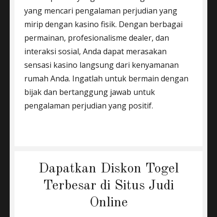
yang mencari pengalaman perjudian yang
mirip dengan kasino fisik. Dengan berbagai
permainan, profesionalisme dealer, dan
interaksi sosial, Anda dapat merasakan
sensasi kasino langsung dari kenyamanan
rumah Anda. Ingatlah untuk bermain dengan
bijak dan bertanggung jawab untuk
pengalaman perjudian yang positif.
Dapatkan Diskon Togel
Terbesar di Situs Judi
Online