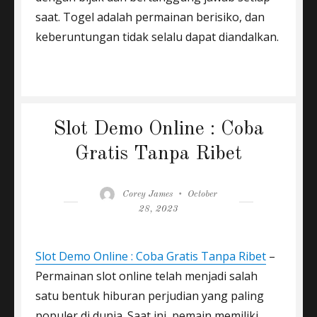
saat. Togel adalah permainan berisiko, dan
keberuntungan tidak selalu dapat diandalkan.
Slot Demo Online : Coba
Gratis Tanpa Ribet
Author
Posted
Corey James
October
on
28, 2023
Slot Demo Online : Coba Gratis Tanpa Ribet
–
Permainan slot online telah menjadi salah
satu bentuk hiburan perjudian yang paling
populer di dunia. Saat ini, pemain memiliki