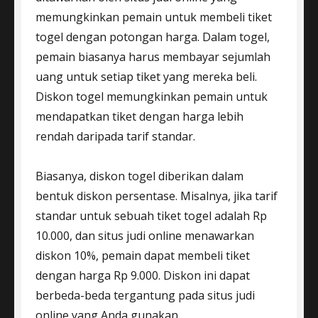
memungkinkan pemain untuk membeli tiket
togel dengan potongan harga. Dalam togel,
pemain biasanya harus membayar sejumlah
uang untuk setiap tiket yang mereka beli.
Diskon togel memungkinkan pemain untuk
mendapatkan tiket dengan harga lebih
rendah daripada tarif standar.
Biasanya, diskon togel diberikan dalam
bentuk diskon persentase. Misalnya, jika tarif
standar untuk sebuah tiket togel adalah Rp
10.000, dan situs judi online menawarkan
diskon 10%, pemain dapat membeli tiket
dengan harga Rp 9.000. Diskon ini dapat
berbeda-beda tergantung pada situs judi
online yang Anda gunakan.