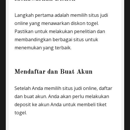
Langkah pertama adalah memilih situs judi
online yang menawarkan diskon togel.
Pastikan untuk melakukan penelitian dan
membandingkan berbagai situs untuk
menemukan yang terbaik.
Mendaftar dan Buat Akun
Setelah Anda memilih situs judi online, daftar
dan buat akun. Anda akan perlu melakukan
deposit ke akun Anda untuk membeli tiket
togel.