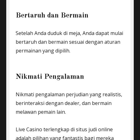
Bertaruh dan Bermain
Setelah Anda duduk di meja, Anda dapat mulai
bertaruh dan bermain sesuai dengan aturan
permainan yang dipilih.
Nikmati Pengalaman
Nikmati pengalaman perjudian yang realistis,
berinteraksi dengan dealer, dan bermain
melawan pemain lain.
Live Casino terlengkap di situs judi online
adalah pilihan yang fantastis bagi mereka