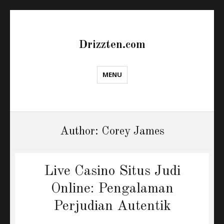
Drizzten.com
MENU
Author:
Corey James
Live Casino Situs Judi
Online: Pengalaman
Perjudian Autentik