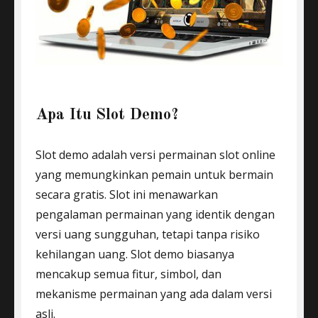
Apa Itu Slot Demo?
Slot demo adalah versi permainan slot online
yang memungkinkan pemain untuk bermain
secara gratis. Slot ini menawarkan
pengalaman permainan yang identik dengan
versi uang sungguhan, tetapi tanpa risiko
kehilangan uang. Slot demo biasanya
mencakup semua fitur, simbol, dan
mekanisme permainan yang ada dalam versi
asli.