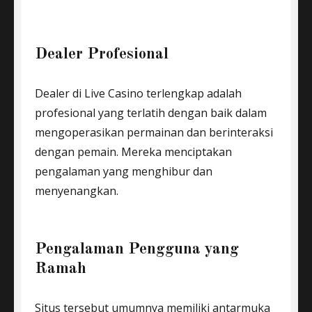
Dealer Profesional
Dealer di Live Casino terlengkap adalah
profesional yang terlatih dengan baik dalam
mengoperasikan permainan dan berinteraksi
dengan pemain. Mereka menciptakan
pengalaman yang menghibur dan
menyenangkan.
Pengalaman Pengguna yang
Ramah
Situs tersebut umumnya memiliki antarmuka