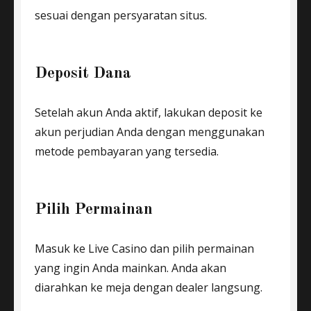
sesuai dengan persyaratan situs.
Deposit Dana
Setelah akun Anda aktif, lakukan deposit ke
akun perjudian Anda dengan menggunakan
metode pembayaran yang tersedia.
Pilih Permainan
Masuk ke Live Casino dan pilih permainan
yang ingin Anda mainkan. Anda akan
diarahkan ke meja dengan dealer langsung.