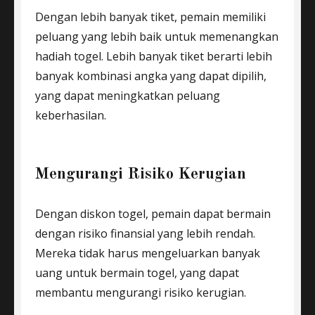
Dengan lebih banyak tiket, pemain memiliki
peluang yang lebih baik untuk memenangkan
hadiah togel. Lebih banyak tiket berarti lebih
banyak kombinasi angka yang dapat dipilih,
yang dapat meningkatkan peluang
keberhasilan.
Mengurangi Risiko Kerugian
Dengan diskon togel, pemain dapat bermain
dengan risiko finansial yang lebih rendah.
Mereka tidak harus mengeluarkan banyak
uang untuk bermain togel, yang dapat
membantu mengurangi risiko kerugian.